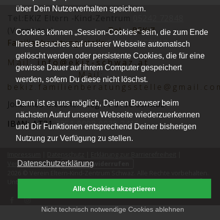
über Dein Nutzerverhalten speichern.
Tel.:EKiZ Eltern -Kind-Zentrum
05242 72848
(Vormittag)
Tel.:
BEKiZ
Cookies können „Session-Cookies“ sein, die zum Ende
Familienberatungsstelle
0677 62152012
Ihres Besuches auf unserer Webseite automatisch
gelöscht werden oder persistente Cookies, die für eine
Mai
l:
info@ekiz-schwaz.at
gewisse Dauer auf ihrem Computer gespeichert
Mail:
werden, sofern Du diese nicht löschst.
bekiz.familienberatungsstelle@gmail.co
Dann ist es uns möglich, Deinen Browser beim
Johannes-Messner-Weg 11 6130 Schwaz
nächsten Aufruf unserer Webseite wiederzuerkennen
IBAN: AT31
2051 0008 0030 2416
und Dir Funktionen entsprechend Deiner bisherigen
Nutzung zur Verfügung zu stellen.
Impressum
|
Datenschutz
|
Erklärung zur Barrierefreiheit
|
Datenschutzerklärung
Vereinssatzung
|
Vertrag widerrufen
2026 © Verein Eltern-Kind-Zentrum Schwaz. Alle Rechte vorbehalten.
®
kutego
Unterstützt durch die
Buchungssoftware für Vereine
von
.
Alle Cookies akzeptieren
Nicht technisch notwendige Cookies ablehnen