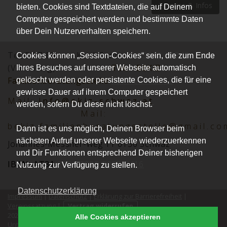
Termine & Infos
bieten. Cookies sind Textdateien, die auf Deinem
Computer gespeichert werden und bestimmte Daten
über Dein Nutzerverhalten speichern.
Tel.:EKiZ Eltern -Kind-Zentrum
05242 72848
Cookies können „Session-Cookies“ sein, die zum Ende
(Vormittag)
Tel.:
BEKiZ
Ihres Besuches auf unserer Webseite automatisch
Familienberatungsstelle
0677 62152012
gelöscht werden oder persistente Cookies, die für eine
gewisse Dauer auf ihrem Computer gespeichert
Mai
l:
info@ekiz-schwaz.at
werden, sofern Du diese nicht löschst.
Mail:
bekiz.familienberatungsstelle@gmail.co
Dann ist es uns möglich, Deinen Browser beim
nächsten Aufruf unserer Webseite wiederzuerkennen
Johannes-Messner-Weg 11 6130 Schwaz
und Dir Funktionen entsprechend Deiner bisherigen
IBAN: AT31
2051 0008 0030 2416
Nutzung zur Verfügung zu stellen.
Datenschutzerklärung
Impressum
|
Datenschutz
|
Erklärung zur Barrierefreiheit
|
Vereinssatzung
|
Vertrag widerrufen
2026 © Verein Eltern-Kind-Zentrum Schwaz. Alle Rechte vorbehalten.
Alle Cookies akzeptieren
®
kutego
Unterstützt durch die
Buchungssoftware für Vereine
von
.