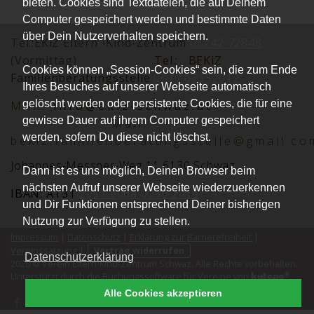
bieten. Cookies sind Textdateien, die auf Deinem
Computer gespeichert werden und bestimmte Daten
über Dein Nutzerverhalten speichern.
Tel.:EKiZ Eltern -Kind-Zentrum
05242 72848
(Vormittag)
Tel.:
BEKiZ
Cookies können „Session-Cookies“ sein, die zum Ende
Familienberatungsstelle
0677 62152012
Ihres Besuches auf unserer Webseite automatisch
gelöscht werden oder persistente Cookies, die für eine
Mai
l:
info@ekiz-schwaz.at
gewisse Dauer auf ihrem Computer gespeichert
Mail:
werden, sofern Du diese nicht löschst.
bekiz.familienberatungsstelle@gmail.co
Johannes-Messner-Weg 11 6130 Schwaz
Dann ist es uns möglich, Deinen Browser beim
nächsten Aufruf unserer Webseite wiederzuerkennen
IBAN: AT31
2051 0008 0030 2416
und Dir Funktionen entsprechend Deiner bisherigen
Nutzung zur Verfügung zu stellen.
Impressum
|
Datenschutz
|
Erklärung zur Barrierefreiheit
|
Vereinssatzung
|
Vertrag widerrufen
Datenschutzerklärung
2026 © Verein Eltern-Kind-Zentrum Schwaz. Alle Rechte vorbehalten.
®
kutego
Unterstützt durch die
Buchungssoftware für Vereine
von
.
Alle Cookies akzeptieren