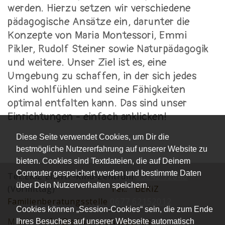
werden. Hierzu setzen wir verschiedene
pädagogische Ansätze ein, darunter die
Konzepte von Maria Montessori, Emmi
Pikler, Rudolf Steiner sowie Naturpädagogik
und weitere. Unser Ziel ist es, eine
Umgebung zu schaffen, in der sich jedes
Kind wohlfühlen und seine Fähigkeiten
optimal entfalten kann. Das sind unser
Einrichtungen - einfach anklicken!
Diese Seite verwendet Cookies, um Dir die
bestmögliche Nutzererfahrung auf unserer Website zu
bieten. Cookies sind Textdateien, die auf Deinem
Computer gespeichert werden und bestimmte Daten
Tel.:EKiZ Eltern -Kind-Zentrum
05242 72848
über Dein Nutzerverhalten speichern.
(Vormittag)
Tel.:
BEKiZ
Familienberatungsstelle
0677 62152012
Cookies können „Session-Cookies“ sein, die zum Ende
Mai
l:
info@ekiz-schwaz.at
Ihres Besuches auf unserer Webseite automatisch