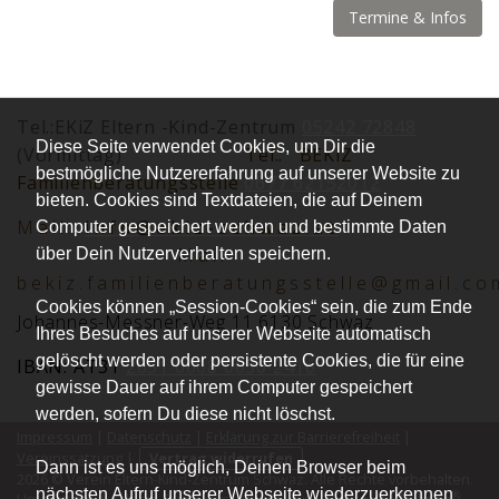
Termine & Infos
Tel.:EKiZ Eltern -Kind-Zentrum
05242 72848
Diese Seite verwendet Cookies, um Dir die
(Vormittag)
Tel.:
BEKiZ
bestmögliche Nutzererfahrung auf unserer Website zu
Familienberatungsstelle
0677 62152012
bieten. Cookies sind Textdateien, die auf Deinem
Mai
l:
info@ekiz-schwaz.at
Computer gespeichert werden und bestimmte Daten
Mail:
über Dein Nutzerverhalten speichern.
bekiz.familienberatungsstelle@gmail.co
Cookies können „Session-Cookies“ sein, die zum Ende
Johannes-Messner-Weg 11 6130 Schwaz
Ihres Besuches auf unserer Webseite automatisch
gelöscht werden oder persistente Cookies, die für eine
IBAN: AT31
2051 0008 0030 2416
gewisse Dauer auf ihrem Computer gespeichert
werden, sofern Du diese nicht löschst.
Impressum
|
Datenschutz
|
Erklärung zur Barrierefreiheit
|
Vereinssatzung
|
Vertrag widerrufen
Dann ist es uns möglich, Deinen Browser beim
2026 © Verein Eltern-Kind-Zentrum Schwaz. Alle Rechte vorbehalten.
nächsten Aufruf unserer Webseite wiederzuerkennen
®
kutego