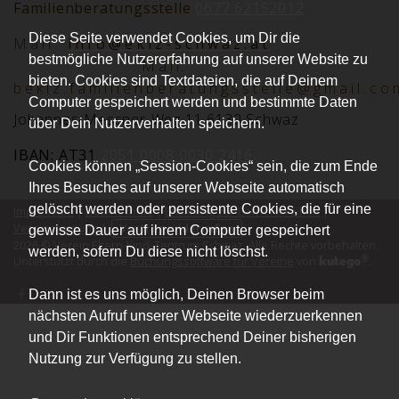
Familienberatungsstelle
0677 62152012
Diese Seite verwendet Cookies, um Dir die
Mai
l:
info@ekiz-schwaz.at
bestmögliche Nutzererfahrung auf unserer Website zu
Mail:
bieten. Cookies sind Textdateien, die auf Deinem
bekiz.familienberatungsstelle@gmail.co
Computer gespeichert werden und bestimmte Daten
Johannes-Messner-Weg 11 6130 Schwaz
über Dein Nutzerverhalten speichern.
IBAN: AT31
2051 0008 0030 2416
Cookies können „Session-Cookies“ sein, die zum Ende
Ihres Besuches auf unserer Webseite automatisch
gelöscht werden oder persistente Cookies, die für eine
Impressum
|
Datenschutz
|
Erklärung zur Barrierefreiheit
|
Vereinssatzung
|
Vertrag widerrufen
gewisse Dauer auf ihrem Computer gespeichert
2026 © Verein Eltern-Kind-Zentrum Schwaz. Alle Rechte vorbehalten.
werden, sofern Du diese nicht löschst.
®
kutego
Unterstützt durch die
Buchungssoftware für Vereine
von
.
Dann ist es uns möglich, Deinen Browser beim
nächsten Aufruf unserer Webseite wiederzuerkennen
und Dir Funktionen entsprechend Deiner bisherigen
Nutzung zur Verfügung zu stellen.