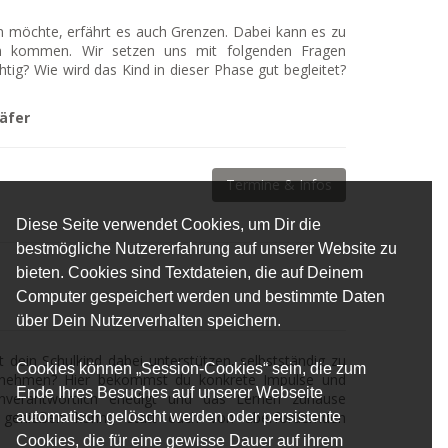
n möchte, erfährt es auch Grenzen. Dabei kann es zu
chen kommen. Wir setzen uns mit folgenden Fragen
tig? Wie wird das Kind in dieser Phase gut begleitet?
häfer
Termine & Infos
Diese Seite verwendet Cookies, um Dir die
bestmögliche Nutzererfahrung auf unserer Website zu
bieten. Cookies sind Textdateien, die auf Deinem
Computer gespeichert werden und bestimmte Daten
über Dein Nutzerverhalten speichern.
dein Schulkind dabei unterstützen, selbstständig zu
Cookies können „Session-Cookies“ sein, die zum
ernehmen? Hier bekommst du konkrete Impulse und
Ende Ihres Besuches auf unserer Webseite
enverantwortlich erledigt und das Lernen zuhause
automatisch gelöscht werden oder persistente
t genießen könnt, statt euch von überfordernden
Cookies, die für eine gewisse Dauer auf ihrem