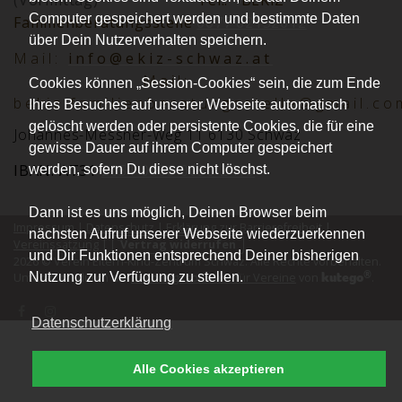
(Vormittag)
Tel.:
BEKiZ
Computer gespeichert werden und bestimmte Daten
Familienberatungsstelle
0677 62152012
über Dein Nutzerverhalten speichern.
Mai
l:
info@ekiz-schwaz.at
Mail:
Cookies können „Session-Cookies“ sein, die zum Ende
bekiz.familienberatungsstelle@gmail.co
Ihres Besuches auf unserer Webseite automatisch
gelöscht werden oder persistente Cookies, die für eine
Johannes-Messner-Weg 11 6130 Schwaz
gewisse Dauer auf ihrem Computer gespeichert
IBAN: AT31
2051 0008 0030 2416
werden, sofern Du diese nicht löschst.
Dann ist es uns möglich, Deinen Browser beim
Impressum
|
Datenschutz
|
Erklärung zur Barrierefreiheit
|
nächsten Aufruf unserer Webseite wiederzuerkennen
Vereinssatzung
|
Vertrag widerrufen
und Dir Funktionen entsprechend Deiner bisherigen
2026 © Verein Eltern-Kind-Zentrum Schwaz. Alle Rechte vorbehalten.
®
kutego
Nutzung zur Verfügung zu stellen.
Unterstützt durch die
Buchungssoftware für Vereine
von
.
Datenschutzerklärung
Alle Cookies akzeptieren