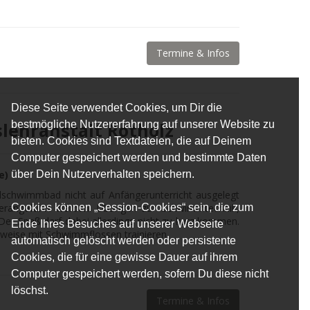
Termine & Infos
Diese Seite verwendet Cookies, um Dir die
bestmögliche Nutzererfahrung auf unserer Website zu
lehranstalt Rotholz
bieten. Cookies sind Textdateien, die auf Deinem
Computer gespeichert werden und bestimmte Daten
über Dein Nutzerverhalten speichern.
le)
schwimmbad nicht auf Anfängerunterricht ausgelegt
Cookies können „Session-Cookies“ sein, die zum
 herangeführt werden. Übungen zur Schwimmtechnik,
er Spaß darf dabei allerdings nicht zu kurz kommen.
Ende Ihres Besuches auf unserer Webseite
sweise mit Schwimmflossen trainieren.
automatisch gelöscht werden oder persistente
Cookies, die für eine gewisse Dauer auf ihrem
Computer gespeichert werden, sofern Du diese nicht
löschst.
Termine & Infos