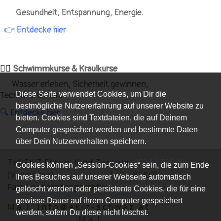
Gesundheit, Entspannung, Energie.
👉 Entdecke hier
🏊‍♀️
Schwimmkurse & Kraulkurse
Wasser erleben, Sicherheit gewinnen,
Diese Seite verwendet Cookies, um Dir die
Technik erlernen.
bestmögliche Nutzererfahrung auf unserer Website zu
🔍
Entdecke hier
bieten. Cookies sind Textdateien, die auf Deinem
Computer gespeichert werden und bestimmte Daten
über Dein Nutzerverhalten speichern.
Tel.:EKiZ Eltern -Kind-Zentrum
05242 72848
Cookies können „Session-Cookies“ sein, die zum Ende
(Vormittag)
Tel.:
BEKiZ
Ihres Besuches auf unserer Webseite automatisch
Familienberatungsstelle
0677 62152012
gelöscht werden oder persistente Cookies, die für eine
gewisse Dauer auf ihrem Computer gespeichert
Mai
l:
info@ekiz-schwaz.at
werden, sofern Du diese nicht löschst.
Mail: