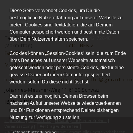
Diese Seite verwendet Cookies, um Dir die
bestmögliche Nutzererfahrung auf unserer Website zu
bieten. Cookies sind Textdateien, die auf Deinem
Computer gespeichert werden und bestimmte Daten
Tel.:EKiZ Eltern -Kind-Zentrum
05242 72848
über Dein Nutzerverhalten speichern.
(Vormittag)
Tel.:
BEKiZ
Familienberatungsstelle
0677 62152012
Cookies können „Session-Cookies“ sein, die zum Ende
Ihres Besuches auf unserer Webseite automatisch
Mai
l:
info@ekiz-schwaz.at
gelöscht werden oder persistente Cookies, die für eine
Mail:
gewisse Dauer auf ihrem Computer gespeichert
bekiz.familienberatungsstelle@gmail.co
werden, sofern Du diese nicht löschst.
Johannes-Messner-Weg 11 6130 Schwaz
Dann ist es uns möglich, Deinen Browser beim
IBAN: AT31
2051 0008 0030 2416
nächsten Aufruf unserer Webseite wiederzuerkennen
und Dir Funktionen entsprechend Deiner bisherigen
Nutzung zur Verfügung zu stellen.
Impressum
|
Datenschutz
|
Erklärung zur Barrierefreiheit
|
Vereinssatzung
|
Vertrag widerrufen
2026 © Verein Eltern-Kind-Zentrum Schwaz. Alle Rechte vorbehalten.
Datenschutzerklärung