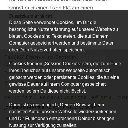
kannst oder einen fixen Platz in einem
Zusatzkurs erhältst.
Diese Seite verwendet Cookies, um Dir die
bestmögliche Nutzererfahrung auf unserer Website zu
bieten. Cookies sind Textdateien, die auf Deinem
Computer gespeichert werden und bestimmte Daten
über Dein Nutzerverhalten speichern.
Tel.:EKiZ Eltern -Kind-Zentrum
05242 72848
Cookies können „Session-Cookies“ sein, die zum Ende
(Vormittag)
Tel.:
BEKiZ
Ihres Besuches auf unserer Webseite automatisch
Familienberatungsstelle
0677 62152012
gelöscht werden oder persistente Cookies, die für eine
Mai
l:
info@ekiz-schwaz.at
gewisse Dauer auf ihrem Computer gespeichert
Mail:
werden, sofern Du diese nicht löschst.
bekiz.familienberatungsstelle@gmail.co
Dann ist es uns möglich, Deinen Browser beim
Johannes-Messner-Weg 11 6130 Schwaz
nächsten Aufruf unserer Webseite wiederzuerkennen
IBAN: AT31
2051 0008 0030 2416
und Dir Funktionen entsprechend Deiner bisherigen
Nutzung zur Verfügung zu stellen.