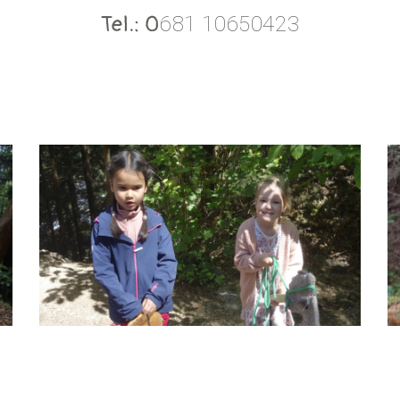
Tel.: 0
681 10650423