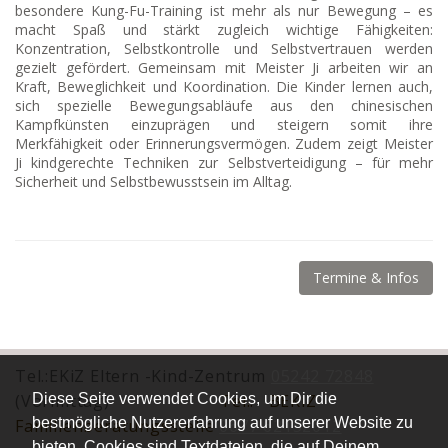
besondere Kung-Fu-Training ist mehr als nur Bewegung – es
macht Spaß und stärkt zugleich wichtige Fähigkeiten:
Konzentration, Selbstkontrolle und Selbstvertrauen werden
gezielt gefördert. Gemeinsam mit Meister Ji arbeiten wir an
Kraft, Beweglichkeit und Koordination. Die Kinder lernen auch,
sich spezielle Bewegungsabläufe aus den chinesischen
Kampfkünsten einzuprägen und steigern somit ihre
Merkfähigkeit oder Erinnerungsvermögen. Zudem zeigt Meister
Ji kindgerechte Techniken zur Selbstverteidigung – für mehr
Sicherheit und Selbstbewusstsein im Alltag.
Termine & Infos
Tel.:EKiZ Eltern -Kind-Zentrum
05242 72848
Diese Seite verwendet Cookies, um Dir die
(Vormittag)
Tel.:
BEKiZ
bestmögliche Nutzererfahrung auf unserer Website zu
Familienberatungsstelle
0677 62152012
bieten. Cookies sind Textdateien, die auf Deinem