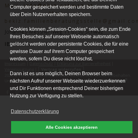
Mai
l:
info@ekiz-schwaz.at
Computer gespeichert werden und bestimmte Daten
Mail:
über Dein Nutzerverhalten speichern.
bekiz.familienberatungsstelle@gmail.co
Cookies können „Session-Cookies“ sein, die zum Ende
Johannes-Messner-Weg 11 6130 Schwaz
Ihres Besuches auf unserer Webseite automatisch
IBAN: AT31
2051 0008 0030 2416
gelöscht werden oder persistente Cookies, die für eine
gewisse Dauer auf ihrem Computer gespeichert
werden, sofern Du diese nicht löschst.
Impressum
|
Datenschutz
|
Erklärung zur Barrierefreiheit
|
Vereinssatzung
|
Vertrag widerrufen
Dann ist es uns möglich, Deinen Browser beim
2026 © Verein Eltern-Kind-Zentrum Schwaz. Alle Rechte vorbehalten.
®
kutego
Unterstützt durch die
Buchungssoftware für Vereine
von
.
nächsten Aufruf unserer Webseite wiederzuerkennen
und Dir Funktionen entsprechend Deiner bisherigen
Nutzung zur Verfügung zu stellen.
Datenschutzerklärung
Alle Cookies akzeptieren