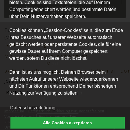
bieten. Cookies sind Textdateien, die auf Deinem
Abmeldung jederzeit möglich. Weitere Infos zum Datenschutz
Computer gespeichert werden und bestimmte Daten
erhältst Du
hier
.
über Dein Nutzerverhalten speichern.
Tel.:EKiZ Eltern -Kind-Zentrum
05242 72848
Cookies können „Session-Cookies“ sein, die zum Ende
(Vormittag)
Tel.:
BEKiZ
Ihres Besuches auf unserer Webseite automatisch
Familienberatungsstelle
0677 62152012
gelöscht werden oder persistente Cookies, die für eine
gewisse Dauer auf ihrem Computer gespeichert
Mai
l:
info@ekiz-schwaz.at
werden, sofern Du diese nicht löschst.
Mail:
bekiz.familienberatungsstelle@gmail.co
Dann ist es uns möglich, Deinen Browser beim
nächsten Aufruf unserer Webseite wiederzuerkennen
Johannes-Messner-Weg 11 6130 Schwaz
und Dir Funktionen entsprechend Deiner bisherigen
IBAN: AT31
2051 0008 0030 2416
Nutzung zur Verfügung zu stellen.
Datenschutzerklärung
Impressum
|
Datenschutz
|
Erklärung zur Barrierefreiheit
|
Vereinssatzung
|
Vertrag widerrufen
2026 © Verein Eltern-Kind-Zentrum Schwaz. Alle Rechte vorbehalten.
Alle Cookies akzeptieren
®
kutego
Unterstützt durch die
Buchungssoftware für Vereine
von
.