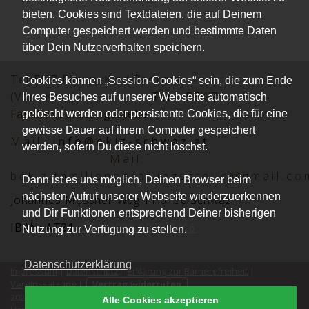
bieten. Cookies sind Textdateien, die auf Deinem
Computer gespeichert werden und bestimmte Daten
über Dein Nutzerverhalten speichern.
Tel.:EKiZ Eltern -Kind-Zentrum
05242 72848
Cookies können „Session-Cookies“ sein, die zum Ende
(Vormittag)
Tel.:
BEKiZ
Ihres Besuches auf unserer Webseite automatisch
Familienberatungsstelle
0677 62152012
gelöscht werden oder persistente Cookies, die für eine
gewisse Dauer auf ihrem Computer gespeichert
Mai
l:
info@ekiz-schwaz.at
werden, sofern Du diese nicht löschst.
Mail:
bekiz.familienberatungsstelle@gmail.co
Dann ist es uns möglich, Deinen Browser beim
nächsten Aufruf unserer Webseite wiederzuerkennen
Johannes-Messner-Weg 11 6130 Schwaz
und Dir Funktionen entsprechend Deiner bisherigen
IBAN: AT31
2051 0008 0030 2416
Nutzung zur Verfügung zu stellen.
Datenschutzerklärung
Impressum
|
Datenschutz
|
Erklärung zur Barrierefreiheit
|
Vereinssatzung
|
Vertrag widerrufen
2026 © Verein Eltern-Kind-Zentrum Schwaz. Alle Rechte vorbehalten.
Alle Cookies akzeptieren
®