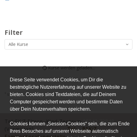
Filter
Alle Kurse
Kurse werden geladen...
Diese Seite verwendet Cookies, um Dir die
bestmögliche Nutzererfahrung auf unserer Website zu
*
bieten. Cookies sind Textdateien, die auf Deinem
steuerfrei
Computer gespeichert werden und bestimmte Daten
über Dein Nutzerverhalten speichern.
Tel.:EKiZ Eltern -Kind-Zentrum
05242 72848
Cookies können „Session-Cookies“ sein, die zum Ende
(Vormittag)
Tel.:
BEKiZ
Ihres Besuches auf unserer Webseite automatisch
Familienberatungsstelle
0677 62152012