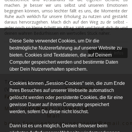
machen. Je besser wir uns selbst und unseren Emotionen
begegnen können, umso leichter fällt es uns, die Momente der
Ruhe auch wirklich für unsere Erholung zu nutzen und gestärkt
daraus hervorzugehen. Mach dich auf den Weg zu dir selbst -
jeder noch so kleine Schritt im Alltag zählt und bringt dich dir und
deinen wahren Bedürfnissen ein wertvolles Stück näher.
Diese Seite verwendet Cookies, um Dir die
bestmögliche Nutzererfahrung auf unserer Website zu
Termine & Infos
bieten. Cookies sind Textdateien, die auf Deinem
Computer gespeichert werden und bestimmte Daten
über Dein Nutzerverhalten speichern.
Tel.:EKiZ Eltern -Kind-Zentrum
05242 72848
Cookies können „Session-Cookies“ sein, die zum Ende
(Vormittag)
Tel.:
BEKiZ
Ihres Besuches auf unserer Webseite automatisch
Familienberatungsstelle
0677 62152012
gelöscht werden oder persistente Cookies, die für eine
gewisse Dauer auf ihrem Computer gespeichert
Mai
l:
info@ekiz-schwaz.at
werden, sofern Du diese nicht löschst.
Mail:
bekiz.familienberatungsstelle@gmail.co
Dann ist es uns möglich, Deinen Browser beim