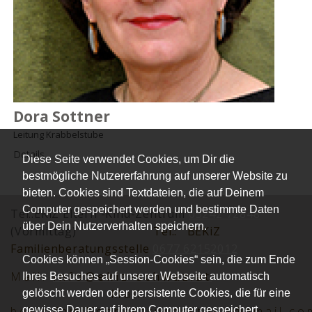
Dora Sottner
Leitung Krabbelstube
Details
Diese Seite verwendet Cookies, um Dir die
bestmögliche Nutzererfahrung auf unserer Website zu
bieten. Cookies sind Textdateien, die auf Deinem
Computer gespeichert werden und bestimmte Daten
Tel.:EKiZ Eltern -Kind-Zentrum
05242 72848
über Dein Nutzerverhalten speichern.
(Vormittag)
Tel.:
BEKiZ
Familienberatungsstelle
0677 62152012
Cookies können „Session-Cookies“ sein, die zum Ende
Mai
l:
info@ekiz-schwaz.at
Ihres Besuches auf unserer Webseite automatisch
Mail:
gelöscht werden oder persistente Cookies, die für eine
gewisse Dauer auf ihrem Computer gespeichert
bekiz.familienberatungsstelle@gmail.co