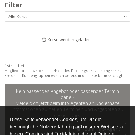
Filter
Alle Kurse
Kurse werden geladen...
*
steuerfrei
Mitgliedspreise werden innerhalb des Buchungsprozess angezeigt
Preise für Kundengruppen werden bereits in der Liste berücksichtigt.
Kein passendes Angebot oder passender Termin
dabei?
Melde dich jetzt beim Info-Agenten an und erhalte
Informationen zu neuen Terminen und Angeboten zu
diesem Kurs.
Diese Seite verwendet Cookies, um Dir die
bestmögliche Nutzererfahrung auf unserer Website zu
zum Info-Agent
bieten. Cookies sind Textdateien, die auf Deinem