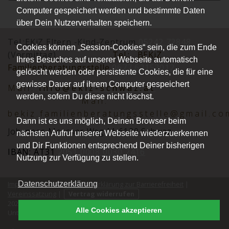
Computer gespeichert werden und bestimmte Daten
über Dein Nutzerverhalten speichern.
Tel.:EKiZ Eltern -Kind-Zentrum
05242 72848
Cookies können „Session-Cookies“ sein, die zum Ende
(Vormittag)
Tel.:
BEKiZ
Ihres Besuches auf unserer Webseite automatisch
Familienberatungsstelle
0677 62152012
gelöscht werden oder persistente Cookies, die für eine
gewisse Dauer auf ihrem Computer gespeichert
Mai
l:
info@ekiz-schwaz.at
werden, sofern Du diese nicht löschst.
Mail:
bekiz.familienberatungsstelle@gmail.co
Dann ist es uns möglich, Deinen Browser beim
Johannes-Messner-Weg 11 6130 Schwaz
nächsten Aufruf unserer Webseite wiederzuerkennen
und Dir Funktionen entsprechend Deiner bisherigen
IBAN: AT31
2051 0008 0030 2416
Nutzung zur Verfügung zu stellen.
Datenschutzerklärung
Impressum
|
Datenschutz
|
Erklärung zur Barrierefreiheit
|
Vereinssatzung
|
Vertrag widerrufen
2026 © Verein Eltern-Kind-Zentrum Schwaz. Alle Rechte vorbehalten.
Alle Cookies akzeptieren
®
kutego
Unterstützt durch die
Buchungssoftware für Vereine
von
.