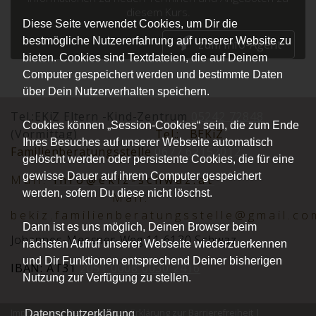
diesem Kurs.
Diese Seite verwendet Cookies, um Dir die
bestmögliche Nutzererfahrung auf unserer Website zu
zum Info-Agent
bieten. Cookies sind Textdateien, die auf Deinem
Computer gespeichert werden und bestimmte Daten
über Dein Nutzerverhalten speichern.
Tel.:EKiZ Eltern -Kind-Zentrum
05242 72848
Cookies können „Session-Cookies“ sein, die zum Ende
(Vormittag)
Tel.:
BEKiZ
Ihres Besuches auf unserer Webseite automatisch
Familienberatungsstelle
0677 62152012
gelöscht werden oder persistente Cookies, die für eine
gewisse Dauer auf ihrem Computer gespeichert
Mai
l:
info@ekiz-schwaz.at
werden, sofern Du diese nicht löschst.
Mail:
bekiz.familienberatungsstelle@gmail.co
Dann ist es uns möglich, Deinen Browser beim
Johannes-Messner-Weg 11 6130 Schwaz
nächsten Aufruf unserer Webseite wiederzuerkennen
und Dir Funktionen entsprechend Deiner bisherigen
IBAN: AT31
2051 0008 0030 2416
Nutzung zur Verfügung zu stellen.
Impressum
|
Datenschutz
|
Erklärung zur Barrierefreiheit
|
Datenschutzerklärung