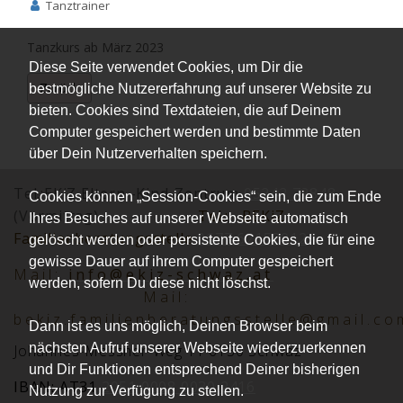
Tanztrainer
Tanzkurs ab März 2023
Diese Seite verwendet Cookies, um Dir die
Zurück
bestmögliche Nutzererfahrung auf unserer Website zu
bieten. Cookies sind Textdateien, die auf Deinem
Computer gespeichert werden und bestimmte Daten
über Dein Nutzerverhalten speichern.
Tel.:EKiZ Eltern -Kind-Zentrum
05242 72848
Cookies können „Session-Cookies“ sein, die zum Ende
(Vormittag)
Tel.:
BEKiZ
Ihres Besuches auf unserer Webseite automatisch
Familienberatungsstelle
0677 62152012
gelöscht werden oder persistente Cookies, die für eine
gewisse Dauer auf ihrem Computer gespeichert
Mai
l:
info@ekiz-schwaz.at
werden, sofern Du diese nicht löschst.
Mail:
bekiz.familienberatungsstelle@gmail.co
Dann ist es uns möglich, Deinen Browser beim
nächsten Aufruf unserer Webseite wiederzuerkennen
Johannes-Messner-Weg 11 6130 Schwaz
und Dir Funktionen entsprechend Deiner bisherigen
IBAN: AT31
2051 0008 0030 2416
Nutzung zur Verfügung zu stellen.