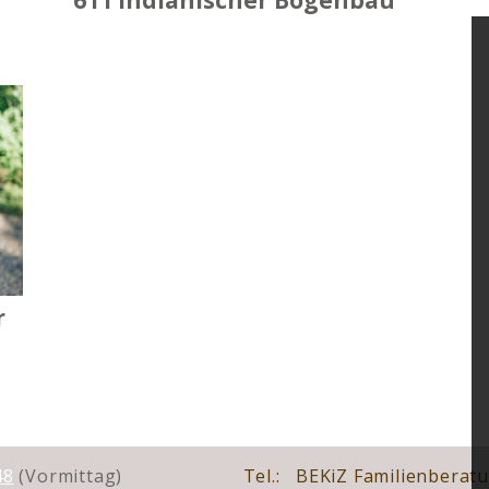
611 Indianischer Bogenbau
r
48
(Vormittag)
Tel.:
BEKiZ Familienberat