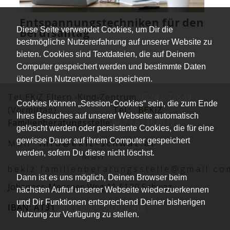
Entspannungstechniken für den
Diese Seite verwendet Cookies, um Dir die
Berufsalltag
bestmögliche Nutzererfahrung auf unserer Website zu
bieten. Cookies sind Textdateien, die auf Deinem
Computer gespeichert werden und bestimmte Daten
über Dein Nutzerverhalten speichern.
Tel.:EKiZ Eltern -Kind-Zentrum
05242 72848
Cookies können „Session-Cookies“ sein, die zum Ende
(Vormittag)
Tel.:
BEKiZ
Ihres Besuches auf unserer Webseite automatisch
Familienberatungsstelle
0677 62152012
gelöscht werden oder persistente Cookies, die für eine
gewisse Dauer auf ihrem Computer gespeichert
Mai
l:
info@ekiz-schwaz.at
werden, sofern Du diese nicht löschst.
Mail:
bekiz.familienberatungsstelle@gmail.co
Dann ist es uns möglich, Deinen Browser beim
Johannes-Messner-Weg 11 6130 Schwaz
nächsten Aufruf unserer Webseite wiederzuerkennen
und Dir Funktionen entsprechend Deiner bisherigen
IBAN: AT31
2051 0008 0030 2416
Nutzung zur Verfügung zu stellen.