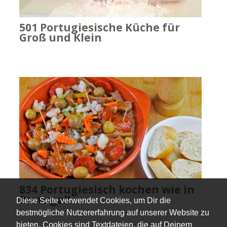
501 Portugiesische Küche für
Groß und Klein
834 Portugiesisch kochen wie in
Portugal!
Diese Seite verwendet Cookies, um Dir die
bestmögliche Nutzererfahrung auf unserer Website zu
bieten. Cookies sind Textdateien, die auf Deinem