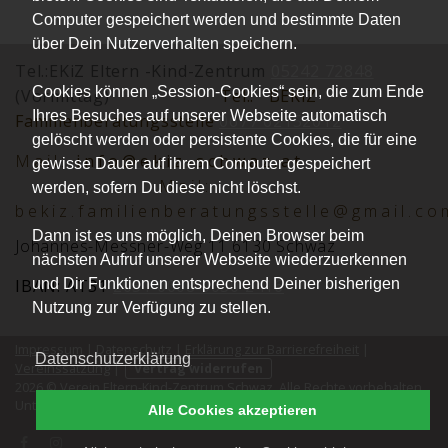
Computer gespeichert werden und bestimmte Daten
über Dein Nutzerverhalten speichern.
Tel.:EKiZ Eltern -Kind-Zentrum
05242 72848
Cookies können „Session-Cookies“ sein, die zum Ende
(Vormittag)
Tel.:
BEKiZ
Ihres Besuches auf unserer Webseite automatisch
Familienberatungsstelle
0677 62152012
gelöscht werden oder persistente Cookies, die für eine
Mai
l:
info@ekiz-schwaz.at
gewisse Dauer auf ihrem Computer gespeichert
Mail:
werden, sofern Du diese nicht löschst.
bekiz.familienberatungsstelle@gmail.co
Dann ist es uns möglich, Deinen Browser beim
Johannes-Messner-Weg 11 6130 Schwaz
nächsten Aufruf unserer Webseite wiederzuerkennen
und Dir Funktionen entsprechend Deiner bisherigen
IBAN: AT31
2051 0008 0030 2416
Nutzung zur Verfügung zu stellen.
Impressum
|
Datenschutz
|
Erklärung zur Barrierefreiheit
|
Datenschutzerklärung
Vereinssatzung
|
Vertrag widerrufen
2026 © Verein Eltern-Kind-Zentrum Schwaz. Alle Rechte vorbehalten.
®
kutego
Unterstützt durch die
Buchungssoftware für Vereine
von
.
Alle Cookies akzeptieren