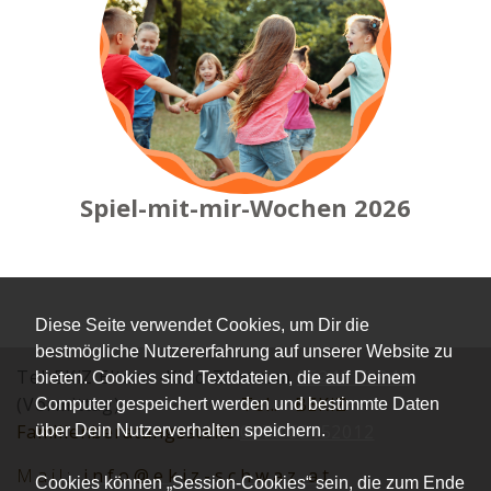
Spiel-mit-mir-Wochen 2026
Diese Seite verwendet Cookies, um Dir die
bestmögliche Nutzererfahrung auf unserer Website zu
Tel.:EKiZ Eltern -Kind-Zentrum
05242 72848
bieten. Cookies sind Textdateien, die auf Deinem
(Vormittag)
Tel.:
BEKiZ
Computer gespeichert werden und bestimmte Daten
Familienberatungsstelle
0677 62152012
über Dein Nutzerverhalten speichern.
Mai
l:
info@ekiz-schwaz.at
Cookies können „Session-Cookies“ sein, die zum Ende