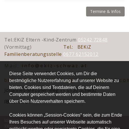
Termine & Infos
Tel.:EKiZ Eltern -Kind-Zentrum
05242 72848
(Vormittag)
Tel.:
BEKiZ
Familienberatungsstelle
0677 62152012
Mai
l:
info@ekiz-schwaz.at
Mail:
Diese Seite verwendet Cookies, um Dir die
bekiz.familienberatungsstelle@gmail.co
bestmögliche Nutzererfahrung auf unserer Website zu
bieten. Cookies sind Textdateien, die auf Deinem
Johannes-Messner-Weg 11 6130 Schwaz
Computer gespeichert werden und bestimmte Daten
IBAN: AT31
2051 0008 0030 2416
über Dein Nutzerverhalten speichern.
Cookies können „Session-Cookies“ sein, die zum Ende
Impressum
|
Datenschutz
|
Erklärung zur Barrierefreiheit
|
Ihres Besuches auf unserer Webseite automatisch
Vereinssatzung
|
Vertrag widerrufen
gelöscht werden oder persistente Cookies, die für eine