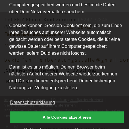
Computer gespeichert werden und bestimmte Daten
über Dein Nutzerverhalten speichern.
Tel.:EKiZ Eltern -Kind-Zentrum
05242 72848
Cookies können „Session-Cookies“ sein, die zum Ende
(Vormittag)
Tel.:
BEKiZ
Ihres Besuches auf unserer Webseite automatisch
Familienberatungsstelle
0677 62152012
gelöscht werden oder persistente Cookies, die für eine
Mai
l:
info@ekiz-schwaz.at
gewisse Dauer auf ihrem Computer gespeichert
Mail:
werden, sofern Du diese nicht löschst.
bekiz.familienberatungsstelle@gmail.co
Dann ist es uns möglich, Deinen Browser beim
Johannes-Messner-Weg 11 6130 Schwaz
nächsten Aufruf unserer Webseite wiederzuerkennen
und Dir Funktionen entsprechend Deiner bisherigen
IBAN: AT31
2051 0008 0030 2416
Nutzung zur Verfügung zu stellen.
Impressum
|
Datenschutz
|
Erklärung zur Barrierefreiheit
|
Datenschutzerklärung
Vereinssatzung
|
Vertrag widerrufen
2026 © Verein Eltern-Kind-Zentrum Schwaz. Alle Rechte vorbehalten.
®
kutego
Unterstützt durch die
Buchungssoftware für Vereine
von
.
Alle Cookies akzeptieren