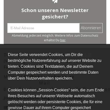
Schon unseren Newsletter
gesichert?
Abonnieren
Abmeldung jederzeit möglich. Weitere Infos zum Datenschutz
erhältst Du
hier
.
Tel.:EKiZ Eltern -Kind-Zentrum
05242 72848
Diese Seite verwendet Cookies, um Dir die
(Vormittag)
Tel.:
BEKiZ
bestmögliche Nutzererfahrung auf unserer Website zu
bieten. Cookies sind Textdateien, die auf Deinem
Familienberatungsstelle
0677 62152012
Computer gespeichert werden und bestimmte Daten
Mai
l:
info@ekiz-schwaz.at
über Dein Nutzerverhalten speichern.
Mail:
bekiz.familienberatungsstelle@gmail.co
Cookies können „Session-Cookies“ sein, die zum Ende
Ihres Besuches auf unserer Webseite automatisch
Johannes-Messner-Weg 11 6130 Schwaz
gelöscht werden oder persistente Cookies, die für eine
IBAN: AT31
2051 0008 0030 2416
gewisse Dauer auf ihrem Computer gespeichert