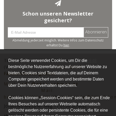
Schon unseren Newsletter
gesichert?
Abonnieren
Abmeldung jederzeit möglich. Weitere Infos zum Datenschutz
erhältst Du
hier
.
Tel.:EKiZ Eltern -Kind-Zentrum
05242 72848
Diese Seite verwendet Cookies, um Dir die
(Vormittag)
Tel.:
BEKiZ
bestmögliche Nutzererfahrung auf unserer Website zu
bieten. Cookies sind Textdateien, die auf Deinem
Familienberatungsstelle
0677 62152012
Computer gespeichert werden und bestimmte Daten
Mai
l:
info@ekiz-schwaz.at
über Dein Nutzerverhalten speichern.
Mail:
bekiz.familienberatungsstelle@gmail.co
Cookies können „Session-Cookies“ sein, die zum Ende
Ihres Besuches auf unserer Webseite automatisch
Johannes-Messner-Weg 11 6130 Schwaz
gelöscht werden oder persistente Cookies, die für eine