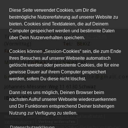
Diese Seite verwendet Cookies, um Dir die
bestmögliche Nutzererfahrung auf unserer Website zu
bieten. Cookies sind Textdateien, die auf Deinem
Computer gespeichert werden und bestimmte Daten
Tel.:EKiZ Eltern -Kind-Zentrum
05242 72848
über Dein Nutzerverhalten speichern.
(Vormittag)
Tel.:
BEKiZ
Familienberatungsstelle
0677 62152012
Cookies können „Session-Cookies“ sein, die zum Ende
Ihres Besuches auf unserer Webseite automatisch
Mai
l:
info@ekiz-schwaz.at
gelöscht werden oder persistente Cookies, die für eine
Mail:
gewisse Dauer auf ihrem Computer gespeichert
bekiz.familienberatungsstelle@gmail.co
werden, sofern Du diese nicht löschst.
Johannes-Messner-Weg 11 6130 Schwaz
Dann ist es uns möglich, Deinen Browser beim
IBAN: AT31
2051 0008 0030 2416
nächsten Aufruf unserer Webseite wiederzuerkennen
und Dir Funktionen entsprechend Deiner bisherigen
Nutzung zur Verfügung zu stellen.
Impressum
|
Datenschutz
|
Erklärung zur Barrierefreiheit
|
Vereinssatzung
|
Vertrag widerrufen
2026 © Verein Eltern-Kind-Zentrum Schwaz. Alle Rechte vorbehalten.
Datenschutzerklärung