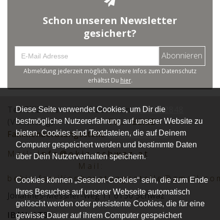
Schon unseren Newsletter
gesichert?
Abonnieren
Abmeldung jederzeit möglich. Weitere Infos zum Datenschutz
erhältst Du
hier
.
Tel.:EKiZ Eltern -Kind-Zentrum
05242 72848
Diese Seite verwendet Cookies, um Dir die
(Vormittag)
Tel.:
BEKiZ
bestmögliche Nutzererfahrung auf unserer Website zu
bieten. Cookies sind Textdateien, die auf Deinem
Familienberatungsstelle
0677 62152012
Computer gespeichert werden und bestimmte Daten
Mai
l:
info@ekiz-schwaz.at
über Dein Nutzerverhalten speichern.
Mail:
bekiz.familienberatungsstelle@gmail.co
Cookies können „Session-Cookies“ sein, die zum Ende
Ihres Besuches auf unserer Webseite automatisch
Johannes-Messner-Weg 11 6130 Schwaz
gelöscht werden oder persistente Cookies, die für eine
IBAN: AT31
2051 0008 0030 2416
gewisse Dauer auf ihrem Computer gespeichert