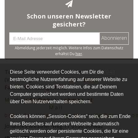
Schon unseren Newsletter
gesichert?
Abonnieren
Abmeldung jederzeit möglich. Weitere Infos zum Datenschutz
erhältst Du
hier
.
Tel.:EKiZ Eltern -Kind-Zentrum
05242 72848
Diese Seite verwendet Cookies, um Dir die
(Vormittag)
Tel.:
BEKiZ
bestmögliche Nutzererfahrung auf unserer Website zu
bieten. Cookies sind Textdateien, die auf Deinem
Familienberatungsstelle
0677 62152012
Computer gespeichert werden und bestimmte Daten
Mai
l:
info@ekiz-schwaz.at
über Dein Nutzerverhalten speichern.
Mail:
bekiz.familienberatungsstelle@gmail.co
Cookies können „Session-Cookies“ sein, die zum Ende
Ihres Besuches auf unserer Webseite automatisch
Johannes-Messner-Weg 11 6130 Schwaz
gelöscht werden oder persistente Cookies, die für eine