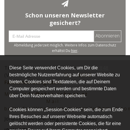
Schon unseren Newsletter
gesichert?
Abonnieren
Abmeldung jederzeit möglich. Weitere Infos zum Datenschutz
erhältst Du
hier
.
Tel.:EKiZ Eltern -Kind-Zentrum
05242 72848
Diese Seite verwendet Cookies, um Dir die
(Vormittag)
Tel.:
BEKiZ
bestmögliche Nutzererfahrung auf unserer Website zu
bieten. Cookies sind Textdateien, die auf Deinem
Familienberatungsstelle
0677 62152012
Computer gespeichert werden und bestimmte Daten
Mai
l:
info@ekiz-schwaz.at
über Dein Nutzerverhalten speichern.
Mail:
bekiz.familienberatungsstelle@gmail.co
Cookies können „Session-Cookies“ sein, die zum Ende
Ihres Besuches auf unserer Webseite automatisch
Johannes-Messner-Weg 11 6130 Schwaz
gelöscht werden oder persistente Cookies, die für eine